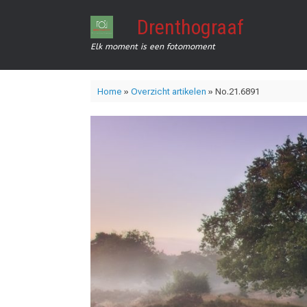
Ga
naar
Drenthograaf
de
inhoud
Elk moment is een fotomoment
Home
»
Overzicht artikelen
»
No.21.6891