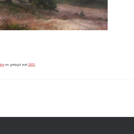
olio
en getagd met
2021
.