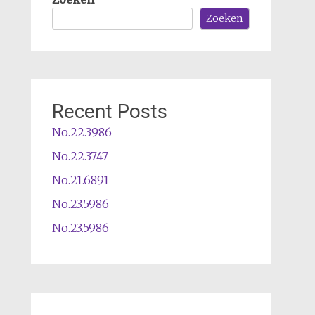
Zoeken
Recent Posts
No.22.3986
No.22.3747
No.21.6891
No.23.5986
No.23.5986