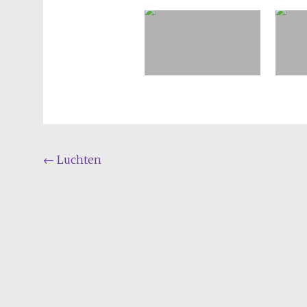
Bericht
←
Luchten
navigatie