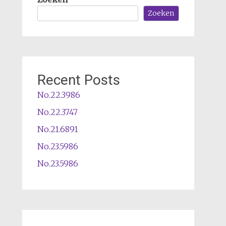
Zoeken
Recent Posts
No.22.3986
No.22.3747
No.21.6891
No.23.5986
No.23.5986